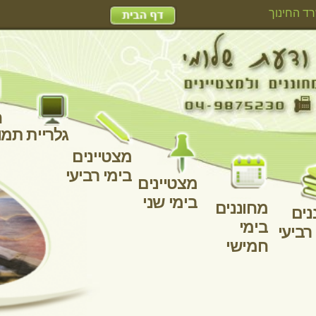
האגף למחוננים ומצטיינים - משרד החינוך
למורים
מצט
בימי
מצטיינים
בימי שני
ז
מחוננים
מחוננים
מחוננים
מחוננים
בימי
בימי רביעי
בימי
בימי שני
חמישי
שלישי
שנת לימוד 2019-2020 כיתות ו'
זרה אחורה