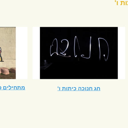
מונות כלליות מיום רביעי כיתות ו'
חג חנוכה כיתות ו'
פורים 2020 כיתות ו'
זרה אחורה
דף הבית
מפת האתר
צור קשר
הוסף
שמורות למרכז מדע ודעת
שלומי מיקוד 22832 ת"ד 3290, טל' 04-9808249, פקס 04-9875230, מייל